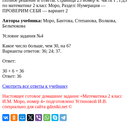
Полное решение и ответы: страница 23 номер 4. Часть 1 , ГДЗ
по математике 2 класс Моро, Раздел: Нумерация —
ПРОВЕРИМ СЕБЯ — вариант 2
Авторы учебника:
Моро, Бантова, Степанова, Волкова,
Бельтюкова
Условие задания №4
Какое число больше, чем
30,
на
6
?
Варианты ответов:
36
;
24
;
37
.
Ответ:
30
+
6
=
36
Ответ:
36
Смотреть все ответы к учебнику
Настоящее готовое домашние задание «Математика 2 класс
И.М. Моро, номер 4» подготовлено Устиновой И.В.
специально для сайта gdzniki.net ©