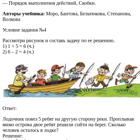
— Порядок выполнения действий, Скобки.
Авторы учебника:
Моро, Бантова, Бельтюкова, Степанова,
Волкова
Условие задания №4
Рассмотри рисунок и составь задачу по ее решению.
1
)
1
+
5
=
6
(ч.)
2
)
6
–
2
=
4
(ч.)
Ответ:
Лодочник повез
5
ребят на другую сторону реки. Проплывая
мимо острова двое ребят решили сойти на берег. Сколько
человек осталось в лодке?
Решение: