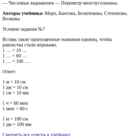
— Числовые выражения — Периметр многоугольника.
Авторы учебника:
Моро, Бантова, Бельтюкова, Степанова,
Волкова
Условие задания №7
Вставь такие пропущенные названия единиц, чтобы
равенства стали верными.
1
… =
10
…
1
… =
60
…
1
… =
100
…
Ответ:
1
м =
10
см
1
дм =
10
см
1
см =
10
мм
1
ч =
60
мин
1
мин =
60
с
1
м =
100
см
1
дм =
100
мм
Смотреть все ответы к учебнику