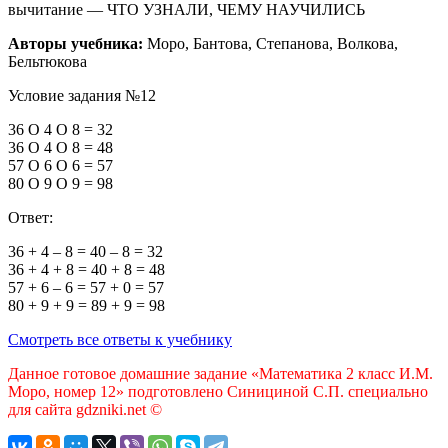
вычитание — ЧТО УЗНАЛИ, ЧЕМУ НАУЧИЛИСЬ
Авторы учебника:
Моро, Бантова, Степанова, Волкова,
Бельтюкова
Условие задания №12
36
O
4
O
8
=
32
36
O
4
O
8
=
48
57
O
6
O
6
=
57
80
O
9
O
9
=
98
Ответ:
36
+
4
–
8
=
40
–
8
=
32
36
+
4
+
8
=
40
+
8
=
48
57
+
6
–
6
=
57
+
0
=
57
80
+
9
+
9
=
89
+
9
=
98
Смотреть все ответы к учебнику
Данное готовое домашние задание «Математика 2 класс И.М.
Моро, номер 12» подготовлено Синициной С.П. специально
для сайта gdzniki.net ©