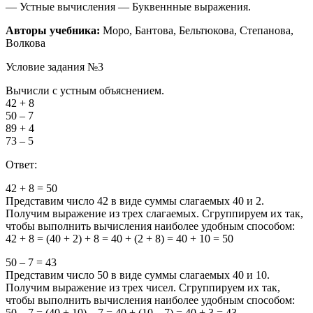
— Устные вычисления — Буквеннные выражения.
Авторы учебника:
Моро, Бантова, Бельтюкова, Степанова,
Волкова
Условие задания №3
Вычисли с устным объяснением.
42
+
8
50
–
7
89
+
4
73
–
5
Ответ:
42
+
8
=
50
Представим число
42
в виде суммы слагаемых
40
и
2
.
Получим выражение из трех слагаемых. Сгруппируем их так,
чтобы выполнить вычисления наиболее удобным способом:
42
+
8
= (
40
+
2
) +
8
=
40
+ (
2
+
8
) =
40
+
10
=
50
50
–
7
=
43
Представим число
50
в виде суммы слагаемых
40
и
10
.
Получим выражение из трех чисел. Сгруппируем их так,
чтобы выполнить вычисления наиболее удобным способом:
50
–
7
= (
40
+
10
) –
7
=
40
+ (
10
–
7
) =
40
+
3
=
43