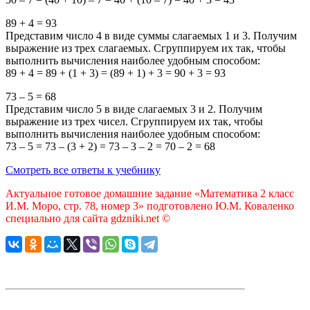
89
+
4
=
93
Представим число
4
в виде суммы слагаемых
1
и
3
. Получим
выражение из трех слагаемых. Сгруппируем их так, чтобы
выполнить вычисления наиболее удобным способом:
89
+
4
=
89
+ (
1
+
3
) = (
89
+
1
) +
3
=
90
+
3
=
93
73
–
5
=
68
Представим число
5
в виде слагаемых
3
и
2
. Получим
выражение из трех чисел. Сгруппируем их так, чтобы
выполнить вычисления наиболее удобным способом:
73
–
5
=
73
– (
3
+
2
) =
73
–
3
–
2
=
70
–
2
=
68
Смотреть все ответы к учебнику
Актуальное готовое домашние задание «Математика 2 класс
И.М. Моро, стр. 78, номер 3» подготовлено Ю.М. Коваленко
специально для сайта gdzniki.net ©