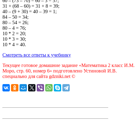
60
– (
73
–
70
) =
60
–
3
=
57
;
31
+ (
68
–
60
) =
31
+
8
=
39
;
40
– (
9
+
30
) =
40
–
39
=
1
;
84
–
50
=
34
;
80
–
54
=
26
;
80
–
4
=
76
;
10
*
2
=
20
;
10
*
3
=
30
;
10
*
4
=
40
.
Смотреть все ответы к учебнику
Текущее готовое домашние задание «Математика 2 класс И.М.
Моро, стр. 60, номер 6» подготовлено Устиновой И.В.
специально для сайта gdzniki.net ©