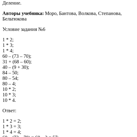
Деление.
Авторы учебника:
Моро, Бантова, Волкова, Степанова,
Бельтюкова
Условие задания №6
1
*
2
;
1
*
3
;
1
*
4
;
60
– (
73
–
70
);
31
+ (
68
–
60
);
40
– (
9
+
30
);
84
–
50
;
80
–
54
;
80
–
4
;
10
*
2
;
10
*
3
;
10
*
4
.
Ответ:
1
*
2
=
2
;
1
*
3
=
3
;
1
*
4
=
4
;